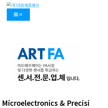
콘
텐
츠
로
건
너
뛰
기
Microelectronics & Precisi